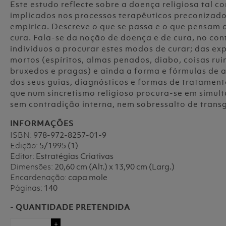
Este estudo reflecte sobre a doença religiosa tal 
implicados nos processos terapêuticos preconizado
empírica. Descreve o que se passa e o que pensam o
cura. Fala-se da noção de doença e de cura, no con
indivíduos a procurar estes modos de curar; das exp
mortos (espíritos, almas penados, diabo, coisas ruin
bruxedos e pragas) e ainda a forma e fórmulas de a
dos seus guias, diagnósticos e formas de tratamento
que num sincretismo religioso procura-se em simult
sem contradição interna, nem sobressalto de tran
INFORMAÇÕES
ISBN:
978-972-8257-01-9
Edição:
5/1995 (1)
Editor:
Estratégias Criativas
Dimensões:
20,60 cm (Alt.) x 13,90 cm (Larg.)
Encardenação:
capa mole
Páginas:
140
- QUANTIDADE PRETENDIDA
+