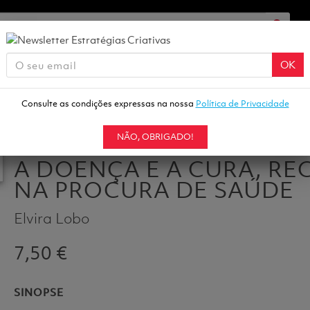
OK
Consulte as condições expressas na nossa
Política de Privacidade
, RECORRÊNCIA À BRUXARIA NA PROCURA DE SAÚDE
NÃO, OBRIGADO!
A DOENÇA E A CURA, RE
NA PROCURA DE SAÚDE
Elvira Lobo
7,50 €
SINOPSE