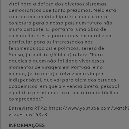
vital para a defesa dos diversos sistemas
democráticos que tanto prezamos. Nela está
contido um cenário hipotético que o autor
conjetura para o nosso país num futuro não
muito distante. É, portanto, uma obra de
elevado interesse para todos em geral e em
particular para os interessados nos
fenómenos sociais e políticos. Teresa de
Sousa, jornalista (Público) refere: “Para
aqueles a quem não foi dado viver esses
momentos de viragem em Portugal e no
mundo, [esta obra] é talvez uma viagem
indispensável, que vai para além dos estudos
académicos, em que a vivência direta, pessoal
e política permitem traçar um retracto fácil de
compreender.”
Entrevista RTP2:
https://www.youtube.com/watch
v=zcErmw16Xz8
INFORMAÇÕES