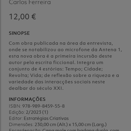
Carlos Ferreira
12,00 €
SINOPSE
Com obra publicada na área da entrevista,
onde se notabilizou ao microfone da Antena 1,
esta nova obra é a primeira incursão deste
autor pela escrita ficcional. Integra um
conjunto de 4 estórias: Tempo; Cidade;
Revolta; Vida; de reflexão sobre a riqueza e a
variedade das interacções sociais neste
dealbar do século XXI.
INFORMAÇÕES
ISBN:
978-989-8459-55-8
Edição:
2/2023 (1)
Editor:
Estratégias Criativas
Dimensões:
230,00 cm (Alt.) x 15,00 cm (Larg.)
Encardenação:
Capa mole com badana dupla, com