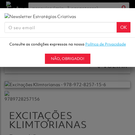
MENU
ENTRAR
CRIAR
NEWSLETTER
0
OK
Consulte as condições expressas na nossa
Política de Privacidade
FICÇÃO/POESIA
EXCITAÇÕES KLIMTORIANAS
NÃO, OBRIGADO!
VOLTAR
EXCITAÇÕES
KLIMTORIANAS