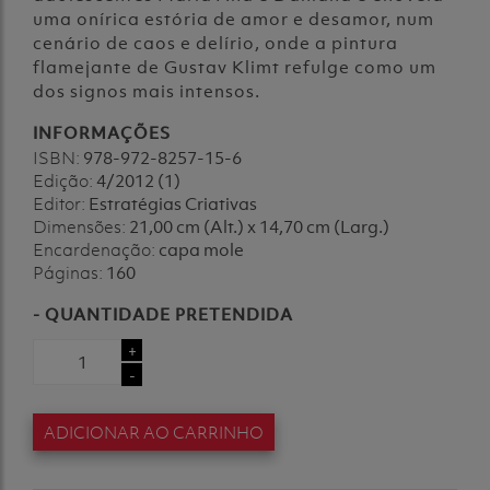
uma onírica estória de amor e desamor, num
cenário de caos e delírio, onde a pintura
flamejante de Gustav Klimt refulge como um
dos signos mais intensos.
INFORMAÇÕES
ISBN:
978-972-8257-15-6
Edição:
4/2012 (1)
Editor:
Estratégias Criativas
Dimensões:
21,00 cm (Alt.) x 14,70 cm (Larg.)
Encardenação:
capa mole
Páginas:
160
- QUANTIDADE PRETENDIDA
+
-
ADICIONAR AO CARRINHO