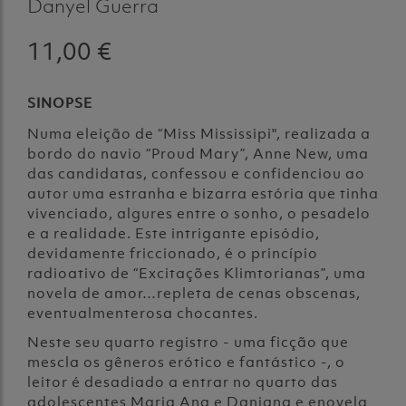
Danyel Guerra
11,00 €
SINOPSE
Numa eleição de “Miss Mississipi", realizada a
bordo do navio “Proud Mary”, Anne New, uma
das candidatas, confessou e confidenciou ao
autor uma estranha e bizarra estória que tinha
vivenciado, algures entre o sonho, o pesadelo
e a realidade. Este intrigante episódio,
devidamente friccionado, é o princípio
radioativo de “Excitações Klimtorianas”, uma
novela de amor…repleta de cenas obscenas,
eventualmenterosa chocantes.
Neste seu quarto registro - uma ficção que
mescla os gêneros erótico e fantástico -, o
leitor é desadiado a entrar no quarto das
adolescentes Maria Ana e Daniana e enovela