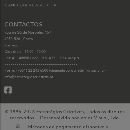
CANCELAR NEWSLETTER
CONTACTOS
Rua de Sá de Noronha, 157
4050-526 - Porto
Portugal
Dias úteis - 11:00 - 19:00
Lat: 41.148858 Long: -8.614991 -
Ver mapa
------------------------------------
Porto:
(+351) 22 243 6500
(chamada para a rede fixa nacional)
info@estrategiascriativas.pt
© 1996-2026 Estratégias Criativas, Todos os direitos
reservados. - Desenvolvido por
Valor Visual, Lda.