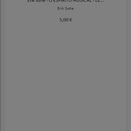
Erik Satie - O ESPÍRITO MUSICAL - L'E...
Erik Satie
5,00 €