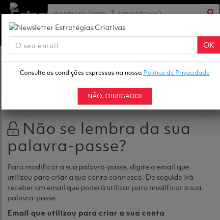
MENU
ENTRAR
CRIAR
NEWSLETTER
0
OK
Consulte as condições expressas na nossa
Política de Privacidade
RECUPERAR PALAVRA-PASSE
VOLTAR
NÃO, OBRIGADO!
Não se lembra da sua
palavra-passe?
Para modificar a sua palavra-passe, digite o email que
utilizou para criar a sua conta connosco. De seguida irá
receber um email que poderá utilizar para modificar a sua
palavra-passe.
Email que utilizou para criar a sua conta